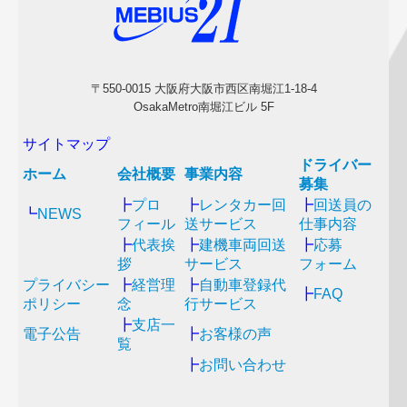
〒550-0015 大阪府大阪市西区南堀江1-18-4
OsakaMetro南堀江ビル 5F
サイトマップ
ドライバー
ホーム
会社概要
事業内容
募集
┣
プロ
┣
レンタカー回
┣
回送員の
┗
NEWS
フィール
送サービス
仕事内容
┣
代表挨
┣
建機車両回送
┣
応募
拶
サービス
フォーム
プライバシー
┣
経営理
┣
自動車登録代
┣
FAQ
ポリシー
念
行サービス
┣
支店一
電子公告
┣
お客様の声
覧
┣
お問い合わせ