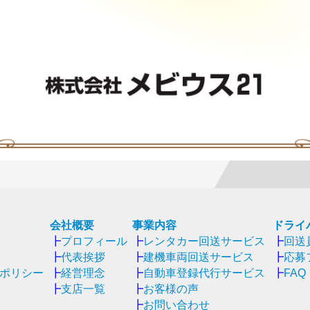
会社概要
事業内容
ドライ
┣
プロフィール
┣
レンタカー回送サービス
┣
回送
┣
代表挨拶
┣
建機車両回送サービス
┣
応募
ポリシー
┣
経営理念
┣
自動車登録代行サービス
┣
FAQ
┣
支店一覧
┣
お客様の声
┣
お問い合わせ